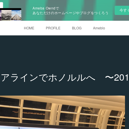
Ameba Owndで
今す
あなただけのホームページやブログをつくろう
HOME
PROFILE
BLOG
Ameblo
アラインでホノルルへ 〜201