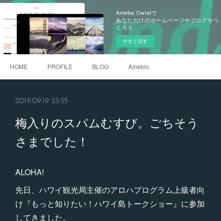
Ameba Owndで
あなただけのホームページやブログをつ
くろう
今すぐ試す
HOME
PROFILE
BLOG
Ameblo
2019.09.19 23:55
梅入りのスパムむすび。ごちそう
さまでした！
ALOHA!
先日、ハワイ観光局主催のアロハプログラム上級者向
け『もっと知りたい！ハワイ島トークショー』に参加
してきました。