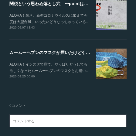
関税という思わぬ落とし穴 〜pointは生地の伸び縮み〜
ALOHA！暑さ、新型コロナウイルスに加えて今
度は大型台風。いったいどうなっちゃっている…
2020.09.07 13:43
ムームーヘブンのマスクが届いたけど引っ越すって
ALOHA！インスタで見て、やっぱりどうしても
欲しくなったムームーヘブンのマスクとお揃い…
2020.08.25 00:00
0
コメント