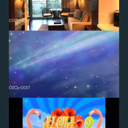
03
Oct
2017
管理費が払い続けられない!？ハワイのタイムシェア事情
ALOHA！今年も早10月。タイムシェアのオーナーには、年末に支払う
管理費の案内が届き始めるころでしょうか。タイムシェアを持つと言う
ことは、毎年、場所や広さに応じた管理費を支払わなくてはなりませ…
02
Oct
2017
ハワイまで30分で行けるようになる!？
ALOHA！「最高時速2万7,000kmの宇宙船で、東京とホノルルを30分で