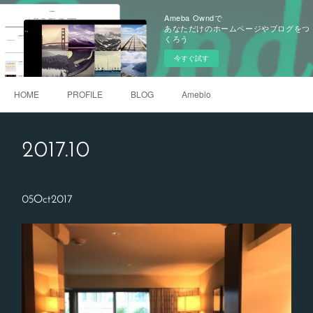
Ameba Owndで
あなただけのホームページやブログをつ
くろう
今すぐ試す
HOME
PROFILE
BLOG
Ameblo
2017
.
10
05
Oct
2017