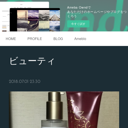
Ameba Owndで
あなただけのホームページやブログをつ
くろう
今すぐ試す
HOME
PROFILE
BLOG
Ameblo
ビューティ
2018.07.01 23:30