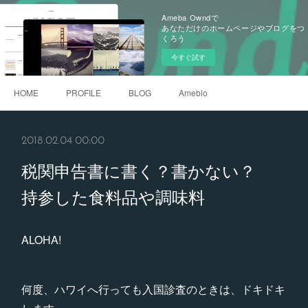
Ameba Owndで
あなただけのホームページやブログをつ
くろう
今すぐ試す
HOME
PROFILE
BLOG
Ameblo
2018.02.04 00:00
税関申告書に書く？書かない？
持参した食料品や調味料
ALOHA!
何度、ハワイへ行っても入国診査のときは、ドキドキ