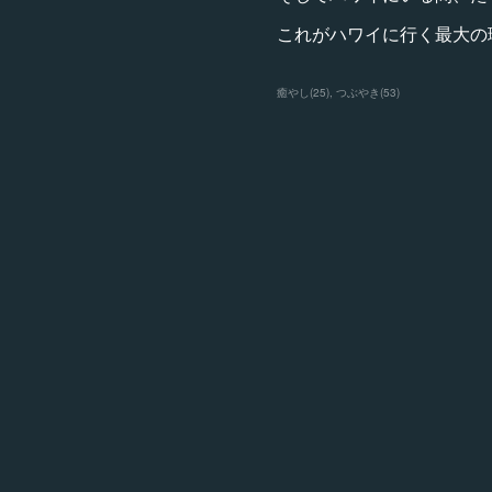
これがハワイに行く最大の
癒やし
(
25
)
つぶやき
(
53
)